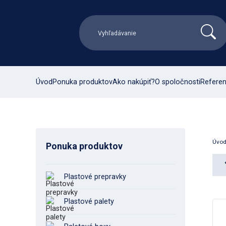
Úvod
Ponuka produktov
Ako nakúpiť?
O spoločnosti
Referen
Úvo
Ponuka produktov
Plastové prepravky
Plastové palety