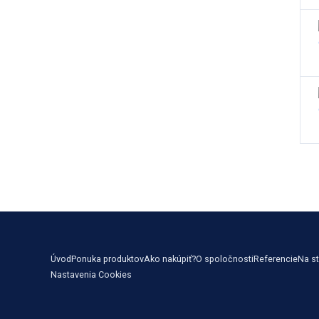
Úvod
Ponuka produktov
Ako nakúpiť?
O spoločnosti
Referencie
Na st
Nastavenia Cookies