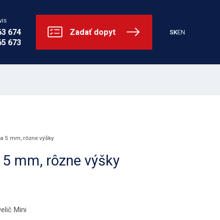
vis
63 674
Zadať dopyt
SK
EN
65 673
bka 5 mm, rôzne výšky
a 5 mm, rôzne výšky
elič Mini