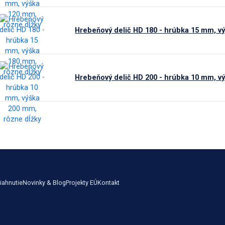
Hrebeňový delič HD 180 - hrúbka 15 mm, v
Hrebeňový delič HD 200 - hrúbka 10 mm, v
iahnutie
Novinky & Blog
Projekty EÚ
Kontakt