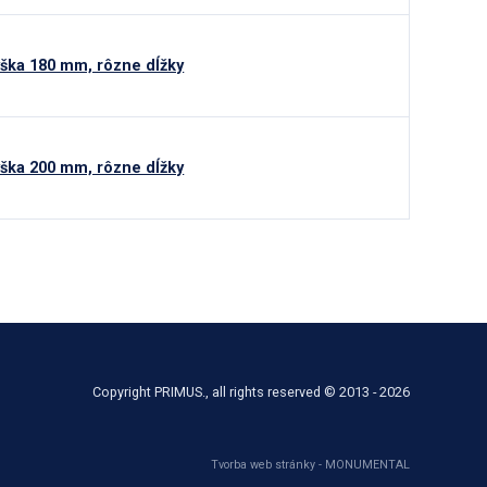
ýška 180 mm, rôzne dĺžky
ýška 200 mm, rôzne dĺžky
Copyright PRIMUS., all rights reserved © 2013 - 2026
Tvorba web stránky - MONUMENTAL