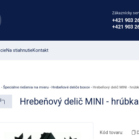
Zákaznícky ser
+421 903 2
+421 903 2
cie
Na stiahnutie
Kontakt
d
-
Špeciálne riešenia na mieru
-
Hrebeňové deliče boxov
-
Hrebeňový delič MINI - hrú
Hrebeňový delič MINI - hrúbk
Kód tovaru:
D