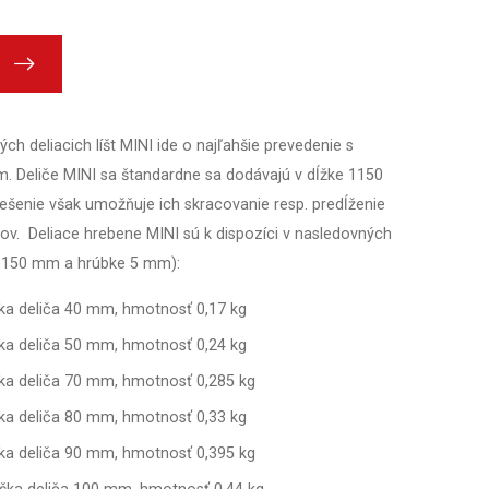
ch deliacich líšt MINI ide o najľahšie prevedenie s
. Deliče MINI sa štandardne sa dodávajú v dĺžke 1150
ešenie však umožňuje ich skracovanie resp. predĺženie
. Deliace hrebene MINI sú k dispozíci v nasledovných
 1150 mm a hrúbke 5 mm):
ška deliča 40 mm, hmotnosť 0,17 kg
ška deliča 50 mm, hmotnosť 0,24 kg
ška deliča 70 mm, hmotnosť 0,285 kg
ška deliča 80 mm, hmotnosť 0,33 kg
ška deliča 90 mm, hmotnosť 0,395 kg