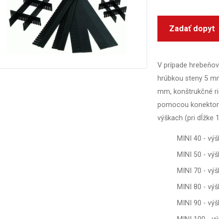
Zadať dopyt
V prípade hrebeňový
hrúbkou steny 5 mm
mm, konštrukčné ri
pomocou konektorov
výškach (pri dĺžke
MINI 40 - vý
MINI 50 - vý
MINI 70 - vý
MINI 80 - vý
MINI 90 - vý