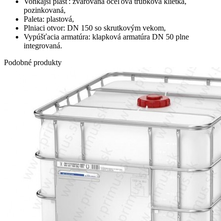
Vonkajší plášť: zvarovaná oceľová trubková klietka,
pozinkovaná,
Paleta: plastová,
Plniaci otvor: DN 150 so skrutkovým vekom,
Vypúšťacia armatúra: klapková armatúra DN 50 plne
integrovaná.
Podobné produkty