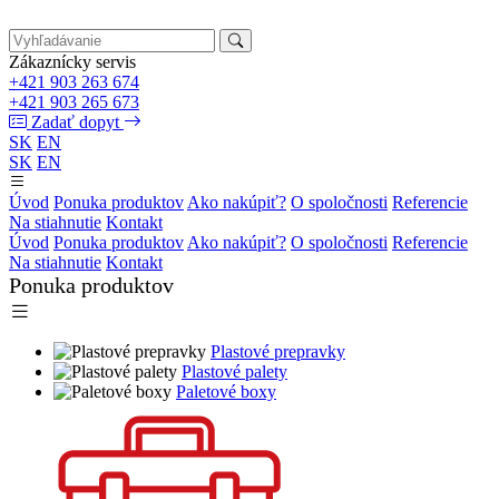
Zákaznícky servis
+421 903 263 674
+421 903 265 673
Zadať dopyt
SK
EN
SK
EN
Úvod
Ponuka produktov
Ako nakúpiť?
O spoločnosti
Referencie
Na stiahnutie
Kontakt
Úvod
Ponuka produktov
Ako nakúpiť?
O spoločnosti
Referencie
Na stiahnutie
Kontakt
Ponuka produktov
Plastové prepravky
Plastové palety
Paletové boxy