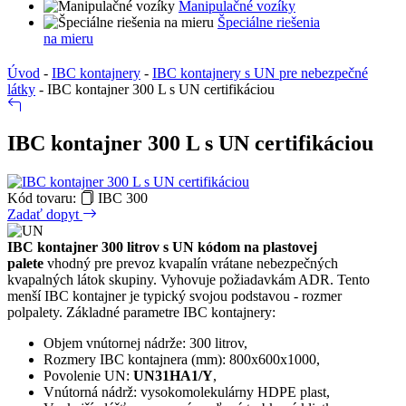
Manipulačné vozíky
Špeciálne riešenia
na mieru
Úvod
-
IBC kontajnery
-
IBC kontajnery s UN pre nebezpečné
látky
-
IBC kontajner 300 L s UN certifikáciou
IBC kontajner 300 L s UN certifikáciou
Kód tovaru:
IBC 300
Zadať dopyt
IBC kontajner 300 litrov s UN kódom na plastovej
palete
vhodný pre prevoz kvapalín vrátane nebezpečných
kvapalných látok skupiny. Vyhovuje požiadavkám ADR. Tento
menší IBC kontajner je typický svojou podstavou - rozmer
polpalety. Základné parametre IBC kontajnery:
Objem vnútornej nádrže: 300 litrov,
Rozmery IBC kontajnera (mm): 800x600x1000,
Povolenie UN:
UN31HA1/Y
,
Vnútorná nádrž: vysokomolekulárny HDPE plast,