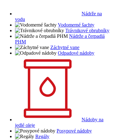
Nádrže na
vodu
Vodomerné šachty
Trávnikové obrubníky
Nádrže a čerpadlá
PHM
Záchytné vane
Odpadové nádoby
Nádoby na
jedlé oleje
Posypové nádoby
Regály