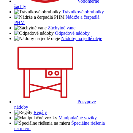
Vodomerné
šachty
Trávnikové obrubníky
Nádrže a čerpadlá
PHM
Záchytné vane
Odpadové nádoby
Nádoby na jedlé oleje
Posypové
nádoby
Regály
Manipulačné vozíky
Špeciálne riešenia
na mieru