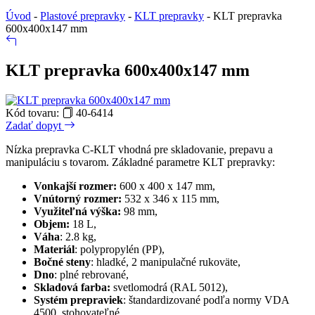
Úvod
-
Plastové prepravky
-
KLT prepravky
-
KLT prepravka
600x400x147 mm
KLT prepravka 600x400x147 mm
Kód tovaru:
40-6414
Zadať dopyt
Nízka prepravka C-KLT vhodná pre skladovanie, prepavu a
manipuláciu s tovarom. Základné parametre KLT prepravky:
Vonkajší rozmer:
600 x 400 x 147 mm,
Vnútorný rozmer:
532 x 346 x 115 mm,
Využiteľná výška:
98 mm,
Objem:
18 L,
Váha
: 2.8 kg,
Materiál
: polypropylén (PP),
Bočné steny
: hladké, 2 manipulačné rukoväte,
Dno
: plné rebrované,
Skladová farba:
svetlomodrá (RAL 5012),
Systém prepraviek
: štandardizované podľa normy VDA
4500, stohovateľné.