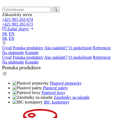
Zákaznícky servis
+421 903 263 674
+421 903 265 673
Zadať dopyt
SK
EN
SK
EN
Úvod
Ponuka produktov
Ako nakúpiť?
O spoločnosti
Referencie
Na stiahnutie
Kontakt
Úvod
Ponuka produktov
Ako nakúpiť?
O spoločnosti
Referencie
Na stiahnutie
Kontakt
Ponuka produktov
Plastové prepravky
Plastové palety
Paletové boxy
Zásobníky na náradie
IBC kontajnery