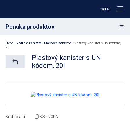
SK
EN
Ponuka produktov
Úvod
-
Vedrá a kanistre
-
Plastové kanistre
-
Plastový kanister s UN kódom,
Plastové prepravky
20l
Plastový kanister s UN
Plastové palety
kódom, 20l
Paletové boxy
Zásobníky na náradie
IBC kontajnery
Kód tovaru:
KST-20UN
Sudy