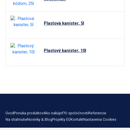
Plastová kanister, 5l
Plastový kanister, 10l
Úvod
Ponuka produktov
Ako nakúpiť?
O spoločnosti
Referencie
Na stiahnutie
Novinky & Blog
Projekty EÚ
Kontakt
Nastavenia Cookies