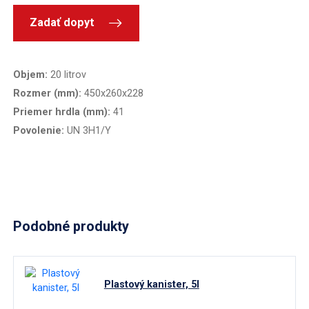
Vedrá a kanistre
Zadať dopyt
Nádrže na vodu
Objem:
20 litrov
Vodomerné šachty
Rozmer (mm):
450x260x228
Priemer hrdla (mm):
41
Trávnikové obrubníky
Povolenie:
UN 3H1/Y
Nádrže a čerpadlá PHM
Záchytné vane
Odpadové nádoby
Podobné produkty
Nádoby na jedlé oleje
Plastový kanister, 5l
Posypové nádoby