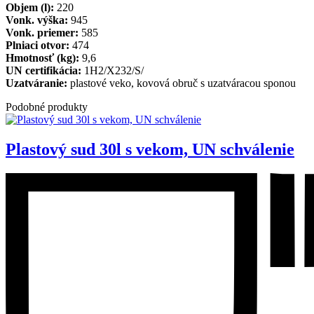
Objem (l):
220
Vonk. výška:
945
Vonk. priemer:
585
Plniaci otvor:
474
Hmotnosť (kg):
9,6
UN certifikácia:
1H2/X232/S/
Uzatváranie:
plastové veko, kovová obruč s uzatváracou sponou
Podobné produkty
Plastový sud 30l s vekom, UN schválenie