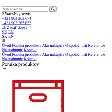
Zákaznícky servis
+421 903 263 674
+421 903 265 673
Zadať dopyt
SK
EN
SK
EN
Úvod
Ponuka produktov
Ako nakúpiť?
O spoločnosti
Referencie
Na stiahnutie
Kontakt
Úvod
Ponuka produktov
Ako nakúpiť?
O spoločnosti
Referencie
Na stiahnutie
Kontakt
Ponuka produktov