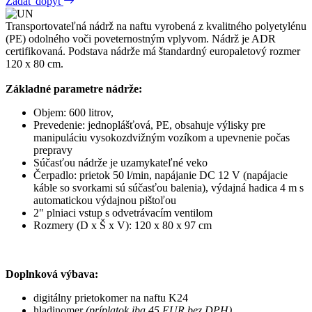
Zadať dopyt
Transportovateľná nádrž na naftu vyrobená z kvalitného polyetylénu
(PE) odolného voči poveternostným vplyvom. Nádrž je ADR
certifikovaná. Podstava nádrže má štandardný europaletový rozmer
120 x 80 cm.
Základné parametre nádrže:
Objem: 600 litrov,
Prevedenie: jednoplášťová, PE, obsahuje výlisky pre
manipuláciu vysokozdvižným vozíkom a upevnenie počas
prepravy
Súčasťou nádrže je uzamykateľné veko
Čerpadlo: prietok 50 l/min, napájanie DC 12 V (napájacie
káble so svorkami sú súčasťou balenia), výdajná hadica 4 m s
automatickou výdajnou pištoľou
2" plniaci vstup s odvetrávacím ventilom
Rozmery (D x Š x V): 120 x 80 x 97 cm
Doplnková výbava
:
digitálny prietokomer na naftu K24
hladinomer
(príplatok iba 45 EUR bez DPH)