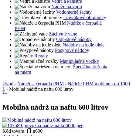
Vedrá a kanistre
Nádrže na vodu
Vodomerné šachty
Trávnikové obrubníky
Nádrže a čerpadlá
PHM
Záchytné vane
Odpadové nádoby
Nádoby na jedlé oleje
Posypové nádoby
Regály
Manipulačné vozíky
Špeciálne riešenia
na mieru
Úvod
-
Nádrže a čerpadlá PHM
-
Nádrže PHM mobilné - do 1000
L
-
Mobilná nádrž na naftu 600 litrov
Mobilná nádrž na naftu 600 litrov
Kód tovaru:
n600