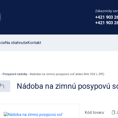
Zákaznícky ser
+421 903 2
+421 903 2
cie
Na stiahnutie
Kontakt
d
-
Posypové nádoby
-
Nádoba na zimnú posypovú soľ alebo štrk 350 L (PE)
Nádoba na zimnú posypovú soľ
Kód tovaru: