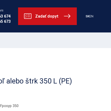
vis
63 674
Zadať dopyt
SK
EN
65 673
 alebo štrk 350 L (PE)
JFposyp 350