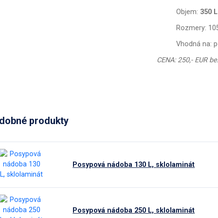
Objem:
350 L
Rozmery: 105
Vhodná na: po
CENA:
250,- EUR b
dobné produkty
Posypová nádoba 130 L, sklolaminát
Posypová nádoba 250 L, sklolaminát