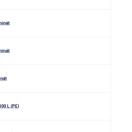
minát
minát
inát
00 L (PE)