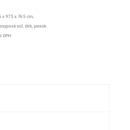
 x 97.5 x 76.5 cm,
sypová soľ, štrk, piesok.
ez DPH