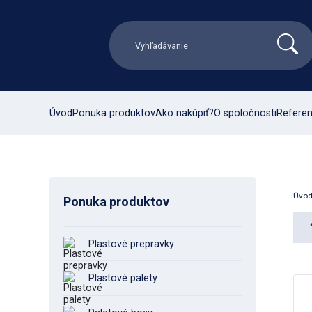
Úvod
Ponuka produktov
Ako nakúpiť?
O spoločnosti
Referen
Úvo
Ponuka produktov
Plastové prepravky
Plastové palety