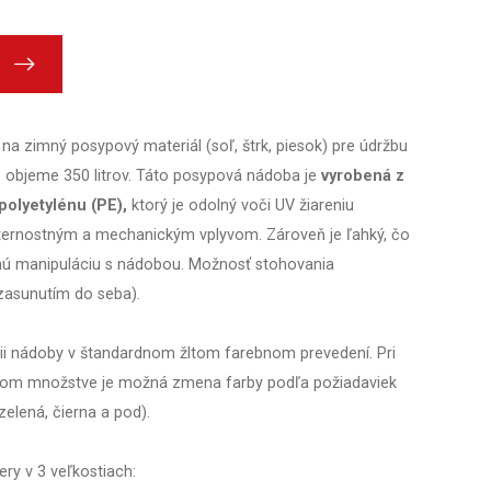
 na zimný posypový materiál (soľ, štrk, piesok) pre údržbu
o objeme 350 litrov. Táto posypová nádoba je
vyrobená z
polyetylénu (PE),
ktorý je odolný voči UV žiareniu
ternostným a mechanickým vplyvom. Zároveň je ľahký, čo
hú manipuláciu s nádobou. Možnosť stohovania
zasunutím do seba).
ii nádoby v štandardnom žltom farebnom prevedení. Pri
om množstve je možná zmena farby podľa požiadaviek
elená, čierna a pod).
ery v 3 veľkostiach: