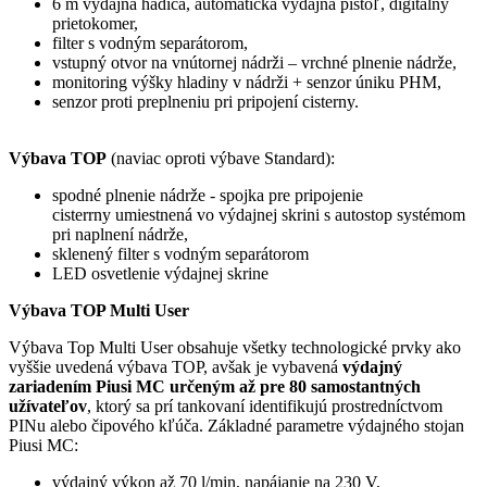
6 m výdajná hadica, automatická výdajná pištoľ, digitálny
prietokomer,
filter s vodným separátorom,
vstupný otvor na vnútornej nádrži – vrchné plnenie nádrže,
monitoring výšky hladiny v nádrži + senzor úniku PHM,
senzor proti preplneniu pri pripojení cisterny.
Výbava TOP
(naviac oproti výbave Standard):
spodné plnenie nádrže - spojka pre pripojenie
cisterrny umiestnená vo výdajnej skrini s autostop systémom
pri naplnení nádrže,
sklenený filter s vodným separátorom
LED osvetlenie výdajnej skrine
Výbava TOP Multi User
Výbava Top Multi User obsahuje všetky technologické prvky ako
vyššie uvedená výbava TOP, avšak je vybavená
výdajný
zariadením Piusi MC určeným až pre 80 samostantných
užívateľov
, ktorý sa prí tankovaní identifikujú prostredníctvom
PINu alebo čipového kľúča. Základné parametre výdajného stojan
Piusi MC:
výdajný výkon až 70 l/min, napájanie na 230 V,