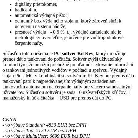
digitálny prietokomer,
hadica 4 m,
automatická výdajná pištoľ,
ochranný box výdajného stojanu, ktorý zároveň slúži k
uchyteniu na stenu nádrže,
presnosť výdaju +- 0,5 %, t.j. výdajné zariadenie nie je
metrologicky overiteľné, je určené pre vnútropodnikové
čerpanie nafty.
Súčasťou tohto riešenia je
PC softvér Kit Key
, ktorý umožňuje
prenos dát o tankovaní do počítača. Softvér zvýši užívateľský
komfort tým, že umožní priebežné prehľadné sledovanie informácií
o tankovaní jednotlivých vodičov v počítači u správcu. Výdajný
stojan Piusi MC v kombinácii so softvérom Kit Key pre prenos dát o
tankovaní patrí k najpredávanejším výdajným zariadeniam –
tankovacím automatom na čerpanie nafty pre viacero samostatným
užívateľov. Súčasťou softvéru je sada 10 užívateľských kľúčov, 1
manažérsky kľúč a čítačka + USB pre prenos dát do PC.
CENA
- vo výbave Standard: 4830 EUR bez DPH
- vo výbave Top: 5120 EUR bez DPH
- vo výbave MultuUser: 6699 EUR bez DPH