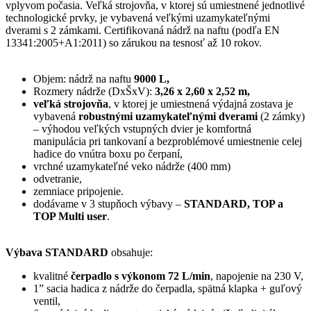
vplyvom počasia. Veľká strojovňa, v ktorej sú umiestnené jednotlivé
technologické prvky, je vybavená veľkými uzamykateľnými
dverami s 2 zámkami. Certifikovaná nádrž na naftu (podľa EN
13341:2005+A1:2011) so zárukou na tesnosť až 10 rokov.
Objem: nádrž na naftu
9000 L,
Rozmery nádrže (DxŠxV):
3,26 x 2,60 x 2,52 m,
veľká strojovňa
, v ktorej je umiestnená výdajná zostava je
vybavená
robustnými uzamykateľnými dverami
(2 zámky)
– výhodou veľkých vstupných dvier je komfortná
manipulácia pri tankovaní a bezproblémové umiestnenie celej
hadice do vnútra boxu po čerpaní,
vrchné uzamykateľné veko nádrže (400 mm)
odvetranie,
zemniace pripojenie.
dodávame v 3 stupňoch výbavy –
STANDARD, TOP a
TOP Multi user
.
Výbava STANDARD
obsahuje:
kvalitné
čerpadlo s výkonom 72 L/min
, napojenie na 230 V,
1” sacia hadica z nádrže do čerpadla, spätná klapka + guľový
ventil,