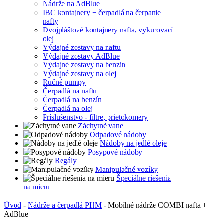
Nádrže na AdBlue
IBC kontajnery + čerpadlá na čerpanie
nafty
Dvojpláštové kontajnery nafta, vykurovací
olej
Výdajné zostavy na naftu
Výdajné zostavy AdBlue
Výdajné zostavy na benzín
Výdajné zostavy na olej
Ručné pumpy
Čerpadlá na naftu
Čerpadlá na benzín
Čerpadlá na olej
Príslušenstvo - filtre, prietokomery
Záchytné vane
Odpadové nádoby
Nádoby na jedlé oleje
Posypové nádoby
Regály
Manipulačné vozíky
Špeciálne riešenia
na mieru
Úvod
-
Nádrže a čerpadlá PHM
-
Mobilné nádrže COMBI nafta +
AdBlue