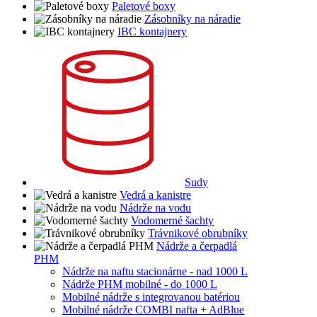
Paletové boxy
Zásobníky na náradie
IBC kontajnery
Sudy
Vedrá a kanistre
Nádrže na vodu
Vodomerné šachty
Trávnikové obrubníky
Nádrže a čerpadlá
PHM
Nádrže na naftu stacionárne - nad 1000 L
Nádrže PHM mobilné - do 1000 L
Mobilné nádrže s integrovanou batériou
Mobilné nádrže COMBI nafta + AdBlue