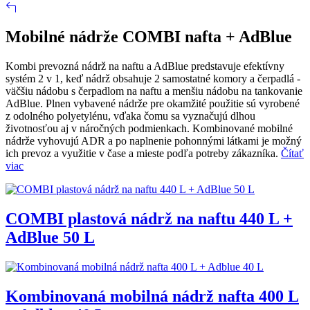
Mobilné nádrže COMBI nafta + AdBlue
Kombi prevozná nádrž na naftu a AdBlue predstavuje efektívny
systém 2 v 1, keď nádrž obsahuje 2 samostatné komory a čerpadlá -
väčšiu nádobu s čerpadlom na naftu a menšiu nádobu na tankovanie
AdBlue. Plnen vybavené nádrže pre okamžité použitie sú vyrobené
z odolného polyetylénu, vďaka čomu sa vyznačujú dlhou
životnosťou aj v náročných podmienkach. Kombinované mobilné
nádrže vyhovujú ADR a po naplnenie pohonnými látkami je možný
ich prevoz a využitie v čase a mieste podľa potreby zákazníka.
Čítať
viac
COMBI plastová nádrž na naftu 440 L +
AdBlue 50 L
Kombinovaná mobilná nádrž nafta 400 L