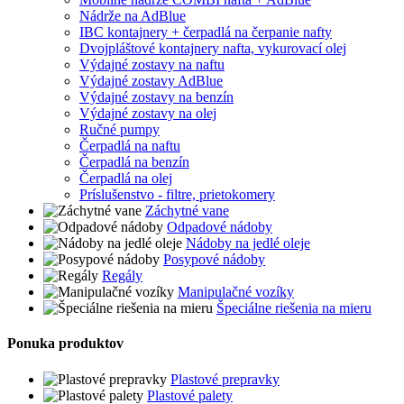
Nádrže na AdBlue
IBC kontajnery + čerpadlá na čerpanie nafty
Dvojpláštové kontajnery nafta, vykurovací olej
Výdajné zostavy na naftu
Výdajné zostavy AdBlue
Výdajné zostavy na benzín
Výdajné zostavy na olej
Ručné pumpy
Čerpadlá na naftu
Čerpadlá na benzín
Čerpadlá na olej
Príslušenstvo - filtre, prietokomery
Záchytné vane
Odpadové nádoby
Nádoby na jedlé oleje
Posypové nádoby
Regály
Manipulačné vozíky
Špeciálne riešenia na mieru
Ponuka produktov
Plastové prepravky
Plastové palety