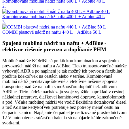
Kombinovaná mobilná nádrž nafta 600 L + Adblue 40 L
2.
Kombinovaná mobilná nádrž nafta 400 L + Adblue 40 L
3.
COMBI plastová nádrž na naftu 440 L + AdBlue 50 L
Spojená mobilná nádrž na naftu + AdBlue -
efektívne riešenie prevozu a dopĺňanie PHM
Mobilné nádrže KOMBI sú praktickou kombináciou a spojením
prevozných nádrží na naftu a AdBlue. Tieto transpotovateľné nádrže
vyhovujú ADR a po naplnení je tak možný ich prevoz a flexibilné
použitie kdekoľvek na cestách alebo v teréne. Kombinovaná
mobilná nádrž predstavuje šikovné a efektívne riešenie spojenia
transportnej nádrže na naftu s možnosťou doplniť tiež aditívum
AdBlue. Tieto nádrže nachádzajú svoje využitie napríklad v cestnej
nákladnej preprave, diaľkovej kamiónovej doprave, kameňolomoch
a pod. Vďaka mobilnej nádrži vie vodič flexibilne dotankovať diesel
a tiež AdBlue kedykoľvek potrebuje bez potreby merať cestu na
čerpaciu stanicu. Napájanie čerpadiel je realizované prostredníctvom
12 V autobatérie - súčasťou balenia sú napájacie káble zakončené
svorkami.