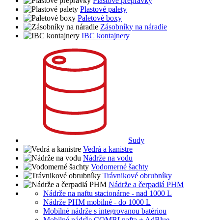
Plastové prepravky
Plastové palety
Paletové boxy
Zásobníky na náradie
IBC kontajnery
Sudy
Vedrá a kanistre
Nádrže na vodu
Vodomerné šachty
Trávnikové obrubníky
Nádrže a čerpadlá PHM
Nádrže na naftu stacionárne - nad 1000 L
Nádrže PHM mobilné - do 1000 L
Mobilné nádrže s integrovanou batériou
Mobilné nádrže COMBI nafta + AdBlue