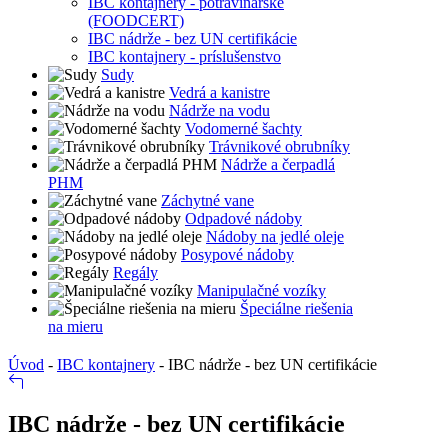
IBC kontajnery - potravinárske
(FOODCERT)
IBC nádrže - bez UN certifikácie
IBC kontajnery - príslušenstvo
Sudy
Vedrá a kanistre
Nádrže na vodu
Vodomerné šachty
Trávnikové obrubníky
Nádrže a čerpadlá
PHM
Záchytné vane
Odpadové nádoby
Nádoby na jedlé oleje
Posypové nádoby
Regály
Manipulačné vozíky
Špeciálne riešenia
na mieru
Úvod
-
IBC kontajnery
-
IBC nádrže - bez UN certifikácie
IBC nádrže - bez UN certifikácie