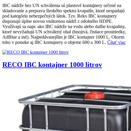
IBC nádrže bez UN schválenia sú plastové kontajnery určené na
skladovanie a prepravu širokého spektra kvapalín, ktoré nespadajú
pod kategóriu nebezpečných látok. Tzv. Reko IBC kontajnery
disponujú úplne novou vnútornou nádrž z odolného HDPE.
Využívajú sa napr. ako IBC nádrže na vodu alebo dalšie kvapaliny,
ktoré nevyžadujú UN schválený obal (hnojivá, čistiace prostriedky,
AdBlue a iné). Najpedávanejším je IBC kontajner 1000 L. Okrem
toho v ponuke aj IBC kontajnery o objeme 600 a 300 L.
Čítať viac
RECO IBC kontajner 1000 litrov