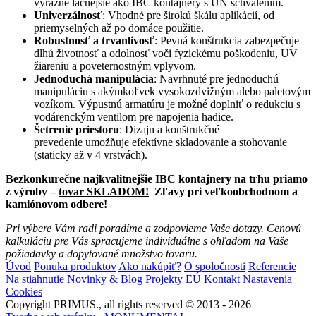
výrazne lacnejšie ako IBC kontajnery s UN schválením.
Univerzálnosť
: Vhodné pre širokú škálu aplikácií, od
priemyselných až po domáce použitie.
Robustnosť a trvanlivosť
: Pevná konštrukcia zabezpečuje
dlhú životnosť a odolnosť voči fyzickému poškodeniu, UV
žiareniu a poveternostným vplyvom.
Jednoduchá manipulácia
: Navrhnuté pre jednoduchú
manipuláciu s akýmkoľvek vysokozdvižným alebo paletovým
vozíkom. Výpustnú armatúru je možné doplniť o redukciu s
vodárenckým ventilom pre napojenia hadice.
Šetrenie priestoru
: Dizajn a konštrukčné
prevedenie umožňuje efektívne skladovanie a stohovanie
(staticky až v 4 vrstvách).
Bezkonkurečne najkvalitnejšie IBC kontajnery na trhu priamo
z výroby –
tovar SKLADOM!
Zľavy pri veľkoobchodnom a
kamiónovom odbere!
Pri výbere Vám radi poradíme a zodpovieme Vaše dotazy. Cenovú
kalkuláciu pre Vás spracujeme individuálne s ohľadom na Vaše
požiadavky a dopytované množstvo tovaru.
Úvod
Ponuka produktov
Ako nakúpiť?
O spoločnosti
Referencie
Na stiahnutie
Novinky & Blog
Projekty EÚ
Kontakt
Nastavenia
Cookies
Copyright PRIMUS., all rights reserved © 2013 - 2026