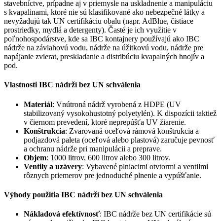
stavebníctve, prípadne aj v priemysle na uskladnenie a manipuláciu
s kvapalinami, ktoré nie sú klasifikované ako nebezpečné látky a
nevyžadujú tak UN certifikáciu obalu (napr. AdBlue, čistiace
prostriedky, mydlá a detergenty). Časté je ich využitie v
poľnohospodárstve, kde sa IBC kontajnery používajú ako IBC
nádrže na závlahovú vodu, nádrže na úžitkovú vodu, nádrže pre
napájanie zvierat, preskladanie a distribúciu kvapalných hnojív a
pod.
Vlastnosti IBC nádrží bez UN schválenia
Materiál
: Vnútroná nádrž vyrobená z HDPE (UV
stabilizovaný vysokohustotný polyetylén). K dispozícii taktiež
v čiernom prevedení, ktoré neprepúšťa UV žiarenie.
Konštrukcia
: Zvarovaná oceľová rámová konštrukcia a
podjazdová paleta (oceľová alebo plastová) zaručuje pevnosť
a ochranu nádrže pri manipulácii a preprave.
Objem
: 1000 litrov, 600 litrov alebo 300 litrov.
Ventily a uzávery
: Vybavené plniacimi otvtormi a ventilmi
rôznych priemerov pre jednoduché plnenie a vypúšťanie.
Výhody použitia IBC nádrží bez UN schválenia
Nákladová efektívnosť
: IBC nádrže bez UN certifikácie sú