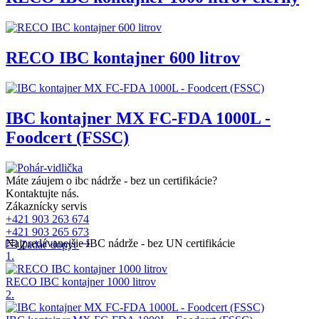
RECO IBC kontajner 600 litrov
IBC kontajner MX FC-FDA 1000L -
Foodcert (FSSC)
Máte záujem o ibc nádrže - bez un certifikácie?
Kontaktujte nás.
Zákaznícky servis
+421 903 263 674
+421 903 265 673
Najpredávanejšie IBC nádrže - bez UN certifikácie
Zadať dopyt
1.
RECO IBC kontajner 1000 litrov
2.