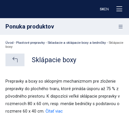
SK
EN
Ponuka produktov
Úvod
-
Plastové prepravky
-
Skladacie a sklápacie boxy a bedničky
-
Sklápacie
Plastové prepravky
boxy
Sklápacie boxy
EURO prepravky RAKO
EUROTEC prepravky
Prepravky a boxy so sklopným mechanizmom pre zloženie
prepravky do plochého tvaru, ktoré prináša úsporu až 75 % z
KLT prepravky
pôvodného priestoru. K dispozícii veľké sklápacie prepravky v
STANDARD prepravky oblé
rozmeroch 80 x 60 cm, resp. menšie bedničky s podstavou o
rozmere 60 x 40 cm.
Čítať viac
Skladacie a sklápacie boxy a bedničky
NESCO prepravky zasúvateľné