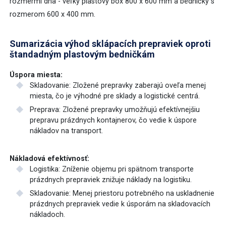
rozmermi dna - veľký plastový box 800 x 600 mm a bedničky s
rozmerom 600 x 400 mm.
Nádoby na jedlé oleje
Posypové nádoby
Sumarizácia výhod sklápacích prepraviek oproti
štandadným plastovým bedničkám
Regály
Úspora miesta:
Skladovanie: Zložené prepravky zaberajú oveľa menej
Manipulačné vozíky
miesta, čo je výhodné pre sklady a logistické centrá.
Preprava: Zložené prepravky umožňujú efektívnejšiu
Špeciálne riešenia na mieru
prepravu prázdnych kontajnerov, čo vedie k úspore
nákladov na transport.
Nákladová efektívnosť:
Logistika: Zníženie objemu pri spätnom transporte
prázdnych prepraviek znižuje náklady na logistiku.
Skladovanie: Menej priestoru potrebného na uskladnenie
prázdnych prepraviek vedie k úsporám na skladovacích
nákladoch.