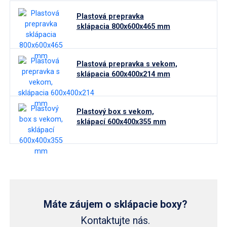
Plastová prepravka
Zasúvateľné skladovacie boxy
sklápacia 800x600x465 mm
POOLBOX prepravky
Plastová prepravka s vekom,
Potravinárske prepravky
sklápacia 600x400x214 mm
Elektricky vodivé prepravky - ESD
Plastový box s vekom,
Mobilné podvozky pod prepravky
sklápací 600x400x355 mm
Príslušenstvo k prepravkám
Plastové palety
Paletové boxy
Máte záujem o sklápacie boxy?
Zásobníky na náradie
Kontaktujte nás.