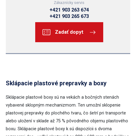
Zákaznícky servis
IBC kontajnery
+421 903 263 674
+421 903 265 673
Sudy
Zadať dopyt
Vedrá a kanistre
Nádrže na vodu
Vodomerné šachty
Sklápacie plastové prepravky a boxy
Trávnikové obrubníky
Sklápacie plastové boxy sú na vekách a bočných stenách
Nádrže a čerpadlá PHM
vybavené sklopným mechanizmom. Ten umožní sklopenie
plastovej prepravky do plochého tvaru, čo šetrí pri transporte
Záchytné vane
alebo uložení v sklade až 75 % pôvodného objemu plastového
boxu. Sklápacie plastové boxy k sú dispozícii s dvoma
Odpadové nádoby