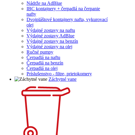
Nádrže na AdBlue
IBC kontajnery + čerpadlá na čerpanie
nafty
Dvojpláštové kontajnery nafta, vykurovací
olej
Výdajné zostavy na naftu
Výdajné zostavy AdBlue
Výdajné zostavy na benzín
Výdajné zostavy na olej
Ručné pumpy
Čerpadlá na naftu
Čerpadlá na benzín
Čerpadlá na olej
Príslušenstvo - filtre, prietokomery
Záchytné vane