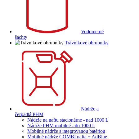
Vodomerné
šachty
Trávnikové obrubníky
Nádrže a
čerpadlá PHM
Nádrže na naftu stacionárne - nad 1000 L
Nádrže PHM mobilné - do 1000 L
Mobilné nádrže s integrovanou batériou
Mobilné nádrže COMBI nafta + AdBlue