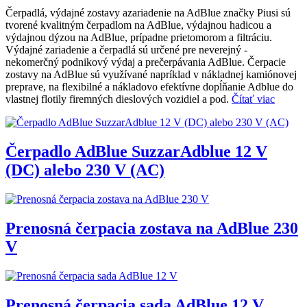
Čerpadlá, výdajné zostavy azariadenie na AdBlue značky Piusi sú
tvorené kvalitným čerpadlom na AdBlue, výdajnou hadicou a
výdajnou dýzou na AdBlue, prípadne prietomorom a filtráciu.
Výdajné zariadenie a čerpadlá sú určené pre neverejný -
nekomerčný podnikový výdaj a prečerpávania AdBlue. Čerpacie
zostavy na AdBlue sú využívané napríklad v nákladnej kamiónovej
preprave, na flexibilné a nákladovo efektívne dopĺňanie Adblue do
vlastnej flotily firemných dieslových vozidiel a pod.
Čítať viac
Čerpadlo AdBlue SuzzarAdblue 12 V
(DC) alebo 230 V (AC)
Prenosná čerpacia zostava na AdBlue 230
V
Prenosná čerpacia sada AdBlue 12 V