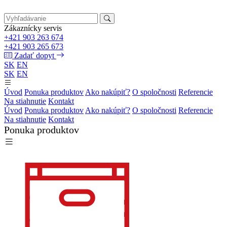
Zákaznícky servis
+421 903 263 674
+421 903 265 673
Zadať dopyt
SK
EN
SK
EN
Úvod
Ponuka produktov
Ako nakúpiť?
O spoločnosti
Referencie
Na stiahnutie
Kontakt
Úvod
Ponuka produktov
Ako nakúpiť?
O spoločnosti
Referencie
Na stiahnutie
Kontakt
Ponuka produktov