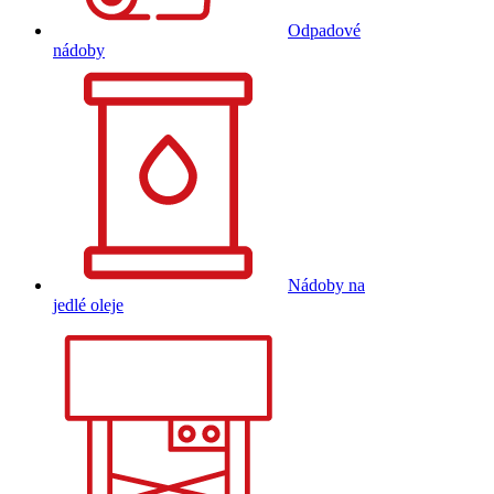
Odpadové
nádoby
Nádoby na
jedlé oleje