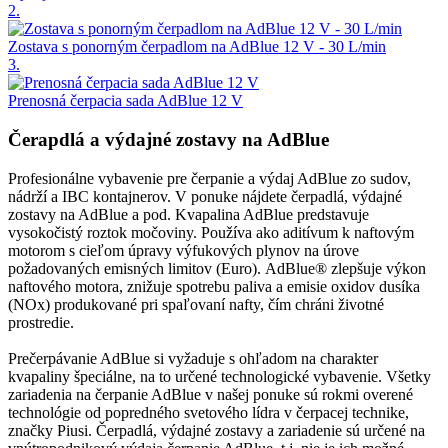
2.
Zostava s ponorným čerpadlom na AdBlue 12 V - 30 L/min
3.
Prenosná čerpacia sada AdBlue 12 V
Čerapdlá a výdajné zostavy na AdBlue
Profesionálne vybavenie pre čerpanie a výdaj AdBlue zo sudov,
nádrží a IBC kontajnerov. V ponuke nájdete čerpadlá, výdajné
zostavy na AdBlue a pod. Kvapalina AdBlue predstavuje
vysokočistý roztok močoviny. Používa ako aditívum k naftovým
motorom s cieľom úpravy výfukových plynov na úrove
požadovaných emisných limitov (Euro). AdBlue® zlepšuje výkon
naftového motora, znižuje spotrebu paliva a emisie oxidov dusíka
(NOx) produkované pri spaľovaní nafty, čím chráni životné
prostredie.
Prečerpávanie AdBlue si vyžaduje s ohľadom na charakter
kvapaliny špeciálne, na to určené technologické vybavenie. Všetky
zariadenia na čerpanie AdBlue v našej ponuke sú rokmi overené
technológie od popredného svetového lídra v čerpacej technike,
značky Piusi. Čerpadlá, výdajné zostavy a zariadenie sú určené na