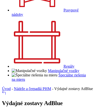
Posypové
nádoby
Regály
Manipulačné vozíky
Špeciálne riešenia
na mieru
Úvod
-
Nádrže a čerpadlá PHM
-
Výdajné zostavy AdBlue
Výdajné zostavy AdBlue