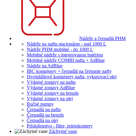
Nádrže a čerpadlá PHM
Nádrže na naftu stacionárne - nad 1000 L
Nádrže PHM mobilné - do 1000 L
Mobilné nádrže s integrovanou batériou
Mobilné nádrže COMBI nafta + AdBlue
Nádrže na AdBlue
IBC kontajnery + čerpadlá na čerpanie nafty
Dvojpláštové kontajnery nafta, vykurovací olej
Výdajné zostavy na naftu
Výdajné zostavy AdBlue
Výdajné zostavy na benzín
Výdajné zostavy na olej
Ručné pumpy
Čerpadlá na naftu
Čerpadlá na benzín
Čerpadlá na olej
Príslušenstvo - filtre, prietokomery
Záchytné vane